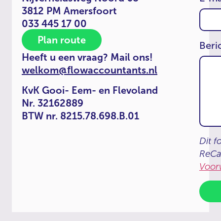
3812 PM Amersfoort
033 445 17 00
Plan route
Beri
Heeft u een vraag? Mail ons!
welkom@flowaccountants.nl
KvK Gooi- Eem- en Flevoland
Nr. 32162889
BTW nr. 8215.78.698.B.01
Dit f
ReCa
Voor